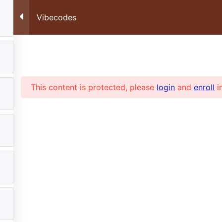
FORMATIONS ONLINE
RECEV
Vibecodes
MON COMPTE
FR
Suivez-nous sur les réseaux sociaux :
This content is protected, please
login
and
enroll
i
Tel: +41 22 355 05 6
Accès à la plateforme
Com