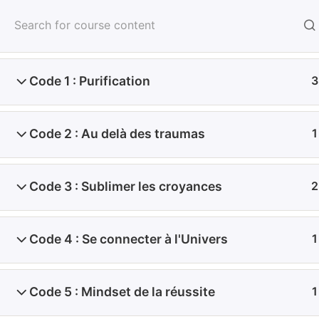
FORMATIONS EN PRÉSENTIEL
Introduction
2
Code 1 : Purification
3
Code 2 : Au delà des traumas
1
Code 3 : Sublimer les croyances
2
Contact
Code 4 : Se connecter à l'Univers
1
E-MAIL
Code 5 : Mindset de la réussite
1
Politique de confidentialité
Mentions légales