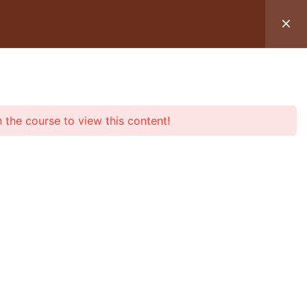
OIR UN SOIN
TÉMOIGNAGES
n the course to view this content!
2
mander mes huiles