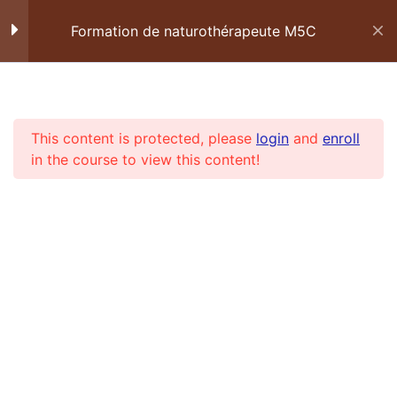
Formation de naturothérapeute M5C
Manuel PDF
Anamnèse
Suivez-nous sur les réseaux sociaux :
Planche de révision : Tête
This content is protected, please
login
and
enroll
in the course to view this content!
Planche de révision : Coeur
Planche de révision : Plexus,
ventre et luminothérapie
Contact
Découvrez le roll-on
E-MAIL
EXTASE et l’huile de
massage REGENERATION
Tel: +41 22 355 05 62
Devenir praticien agréé de la
Fédération du Massage des
Politique de confidentialité