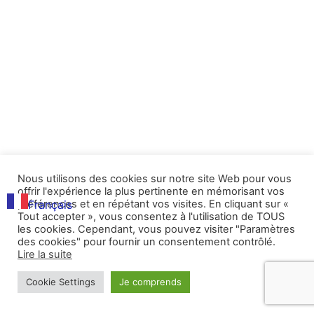
5 Continents
Mentions légales
Life Head Lift
5
Accès à la plateforme
Commander mes huiles
Découverte de la
1
médecine traditionnelle
chinoise
© 2025 All Rights Reserved.
Nous utilisons des cookies sur notre site Web pour vous
[gtranslate]
Découverte de la
1
offrir l'expérience la plus pertinente en mémorisant vos
préférences et en répétant vos visites. En cliquant sur «
Français
chiropratique
Tout accepter », vous consentez à l'utilisation de TOUS
les cookies. Cependant, vous pouvez visiter "Paramètres
des cookies" pour fournir un consentement contrôlé.
Lire la suite
Trouver la juste posture
1
en tant que soignant
Cookie Settings
Je comprends
Préc.
Suivant