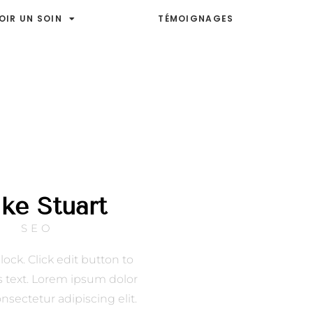
OIR UN SOIN
TÉMOIGNAGES
ke Stuart
SEO
lock. Click edit button to
s text. Lorem ipsum dolor
onsectetur adipiscing elit.