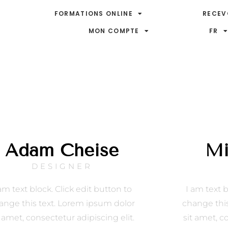
FORMATIONS ONLINE
RECEV
MON COMPTE
FR
Adam Cheise
Mi
DESIGNER
am text block. Click edit button to
I am text b
ange this text. Lorem ipsum dolor
change thi
t amet, consectetur adipiscing elit.
sit amet, c