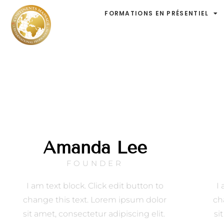
FORMATIONS EN PRÉSENTIEL
Amanda Lee
FOUNDER
I am text block. Click edit button to
I 
change this text. Lorem ipsum dolor
ch
sit amet, consectetur adipiscing elit.
si