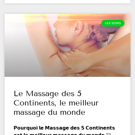
LES SOINS
Le Massage des 5
Continents, le meilleur
massage du monde
𝗣𝗼𝘂𝗿𝗾𝘂𝗼𝗶 𝗹𝗲 𝗠𝗮𝘀𝘀𝗮𝗴𝗲 𝗱𝗲𝘀 𝟱 𝗖𝗼𝗻𝘁𝗶𝗻𝗲𝗻𝘁𝘀