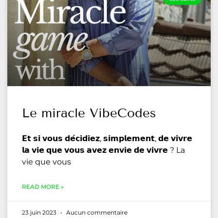
Le miracle VibeCodes
𝗘𝘁 𝘀𝗶 𝘃𝗼𝘂𝘀 𝗱𝗲́𝗰𝗶𝗱𝗶𝗲𝘇, 𝘀𝗶𝗺𝗽𝗹𝗲𝗺𝗲𝗻𝘁, 𝗱𝗲 𝘃𝗶𝘃𝗿𝗲
𝗹𝗮 𝘃𝗶𝗲 𝗾𝘂𝗲 𝘃𝗼𝘂𝘀 𝗮𝘃𝗲𝘇 𝗲𝗻𝘃𝗶𝗲 𝗱𝗲 𝘃𝗶𝘃𝗿𝗲 ? La
vie que vous
READ MORE »
23 juin 2023
Aucun commentaire