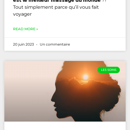
𝗲𝘀𝘁 𝗹𝗲 𝗺𝗲𝗶𝗹𝗹𝗲𝘂𝗿 𝗺𝗮𝘀𝘀𝗮𝗴𝗲 𝗱𝘂 𝗺𝗼𝗻𝗱𝗲 ??
Tout simplement parce qu’il vous fait
voyager
READ MORE »
20 juin 2023
Un commentaire
LES SOINS